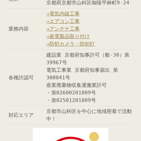
京都府京都市山科区御陵平林町9-24
→電気内線工事
→エアコン工事
業務内容
→アンテナ工事
→家電製品取り付け
→防犯カメラ・防犯灯
建設業 京都府知事許可（般-30）第
39967号
電気工事業 京都府知事届出 第
各種許認可
300041号
産業廃棄物収集運搬業許可
・第02600201809号
・第02501201809号
京都市山科区を中心に地域密着で活動
対応エリア
中！